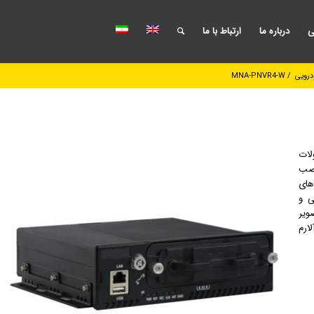
ی
درباره ما
ارتباط با ما
درویی
/
MNA-PNVR4-W
لات
 نصب
های
ش، مجهز به GPS داخلی و
ویر
ارم