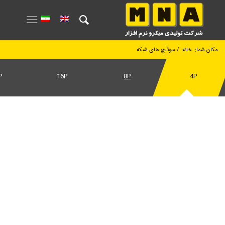
مکان شما:
خانه
/
سوئیچ های شبکه
P
16P
8P
4P