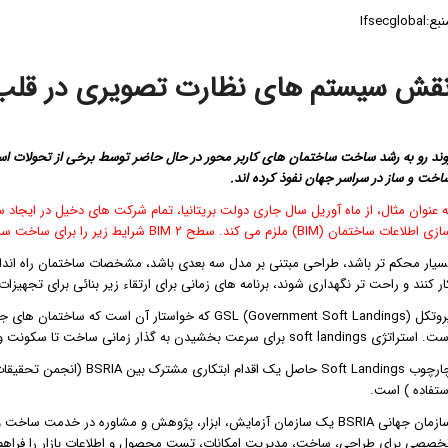
ع:‌Ifsecglobal
قش سیستم های نظارت تصویری در قلب
وند رو به رشد ساخت ساختمان های کاربر محور در حال حاضر توسط برخی از تحولات اس
اخت و ساز در سراسر جهان نفوذ کرده اند.
 اطلاعات ساختمان (BIM) ملزم می کند. سطح ۲ BIM شرایط زیر را برای ساخت ساختمان ضروری می سازد:
سیار محکم تر باشد، طراحی مبتنی بر مدل سه بعدی باشد، مشخصات ساختمان راه اندازی ر
ار کنند و راحت تر نگهداری شوند، برنامه های زمانی برای ارتقاء زیر بنائی برای تجهیز
پروتکل GSL (Government Soft Landings) که خواستار آ
ستراتژی soft landings برای سرعت بخشیدن به گذار زمانی ساخت تا سکونت و بهینه سازی عملکرد عامل اتخاذ شده است.
ستفاده ) است.
سازمان جهانی BSRIA یک سازمان آزمایش، ابزار، پژوهش و مشاوره در خدم
خصصی برای طراحی، ساخت، مدیریت امکانات، تست محصول و اطلاعات بازار را فراهم