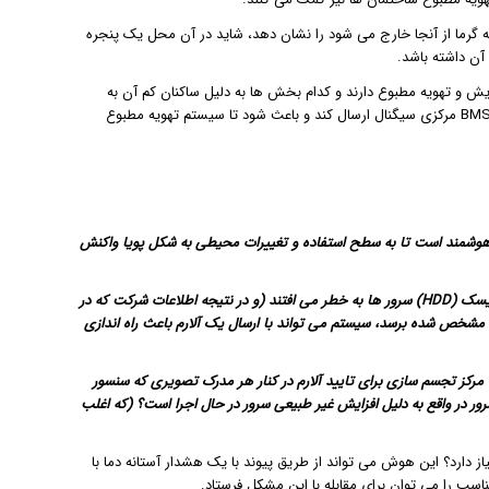
ه گرما از آنجا خارج می شود را نشان دهد، شاید در آن محل یک پنجره
 آن داشته باشد.
 و تهویه مطبوع دارند و کدام بخش ها به دلیل ساکنان کم آن به
HVAC نیاز ندارند. برای مثال، وقتی که فردی اتاق جلسه را ترک کند سنسور می تواند به BMS مرکزی سیگنال ارسال کند و باعث شود تا سیستم تهویه مطبوع
 هوشمند است تا به سطح استفاده و تغییرات محیطی به شکل پویا واکنش
بنابراین اگر یک روز هوا خیلی گرم باشد و اتاق سرور گرم شود، در نتیجه درایوهای هارد دیسک (HDD) سرور ها به خطر می افتند (و در نتیجه اطلاعات شرکت که در
 مشخص شده برسد، سیستم می تواند با ارسال یک آلارم باعث راه اندازی
ان یک مرکز اطلاعاتی و یا مرکز تجسم سازی برای تایید آلارم در کنار هر مدرک تصویری که سنسور
ور در واقع به دلیل افزایش غیر طبیعی سرور در حال اجرا است؟ (که اغلب
 دارد؟ این هوش می تواند از طریق پیوند با یک هشدار آستانه دما با
ب را می توان برای مقابله با این مشکل فرستاد.