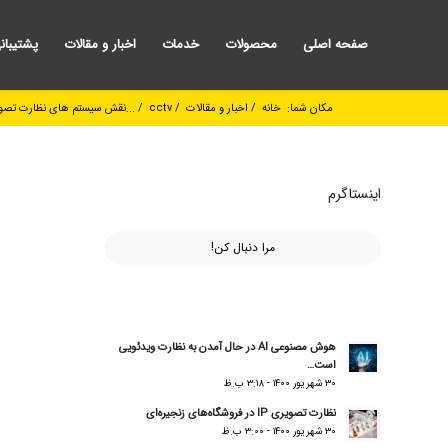
صفحه اصلی
محصولات
خدمات
اخبار و مقالات
پشتیبان
مکان شما:
خانه
/
اخبار و مقالات
/
cctv
/
نقش سیستم های نظارت تصویری در قلب ساختمان های هوشمند...
اینستاگرم
مرا دنبال کن!
هوش مصنوعی AI در حال آمدن به نظارت ویدئویی
است…
۳۰ شهریور ۱۴۰۰ - ۳:۱۸ ب.ظ
نظارت تصویری IP در فروشگاه‌های زنجیره‌ای
۳۰ شهریور ۱۴۰۰ - ۳:۰۰ ب.ظ