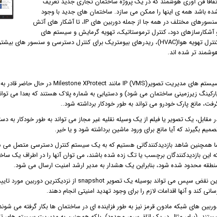
تفاقا فن آوری هوشمند که در یک پروژه ساختمان تجاری جدید تعریف
ده باشد همه ی اینها را ممکن می سازد. ساختمان های جدید با وجود
سنسورهای مختلف در همه جا از جمله دوربین های IP، تا آشکار های آتش
 آشکارسازهای دود، کنترل ترموستاتیک، تهویه گرمایش و سیستم های
وشمند تر شده اند.
سیستم های مدیریت تصویرIP (VMS) ما
ارکینگ زیرزمینی ساختمان می شود) و دستیابی به شماره پلاک هستند که بعدا می توان
رفت، مانع پارک خودرو می تواند به طور خودکار برداشته شود..
ر مقابل، یک تصویر یا فیلم از یک وسیله نقلیه غیر مجاز می تواند به طور خودکار به دست
صمیم بگیرند که آیا مانع برای ورود ماشین برداشته شود و یا خیر.
ا همچنین شاهد بازدیدکنندگانی هستیم که به یک سیستم کنترل دسترسی متصل می شوند
ه این بازدیدکنندگان برچسب یا تگ زده شده باشند، می توان آنها را در اطراف یک ساختم
نطقه محدود شده شود، بنابراین یک هشدار به مدیر ارشد امنیت ارسال می شود.
این نقض سپس می تواند بوسیله یک تصویر napshot
سانی کند و آنها اقدامات لازم را برای وجود تهدید امنیتی انجام دهند.
وربین های شبکه مادون قرمز نیز به طور فزاینده ای در ساختمان ها بکار گرفته می شوند.
یستند، (برای مثال در یک اتاق سرور محدود)، بلکه همچنین به مدیریت سیستم های ته