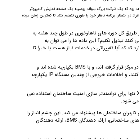
هد بود که یک شرکت بزرگ بتواند بوسیله یک صفحه نمایش کامپیوتر
فراد در انتظار، برنامه ناهار خود را طوری تنظیم کنند تا کمترین زمان مرده
 از طریق کل دوره های ناهارخوری در طول چند هفته به
 کنند تبدیل نکنیم؟ این داده ها را می توان به
د که که آیا تغییراتی در خدمات نیاز هست یا خیر! تا
بنابراین ممکن است ببینیم که سیستم های مدیریت تصویر درست در مرکز قرار گرفته اند، و با BMS یکپارچه شده اند و
اطلاعات گرفته شده از حسگرهای هوشمند متعدد را قابل حس می کنند، و اطلاعات خروجی از چندین دستگاه IP یکپارچه
در این چشم انداز، همانند بهینه سازی خدمات ساختمان، XProtect تنها برای توانمندتر سازی امنیت ساختمان استفاده نمی
می شود.
 کاربران ساختمان ها پیشنهاد می کند. این چشم انداز را
همچنین می توان به عنوان غذا برای فکر معماران، طراحان، شرکت های ساختمانی، ارائه دهندگان BMS، ارائه دهندگان