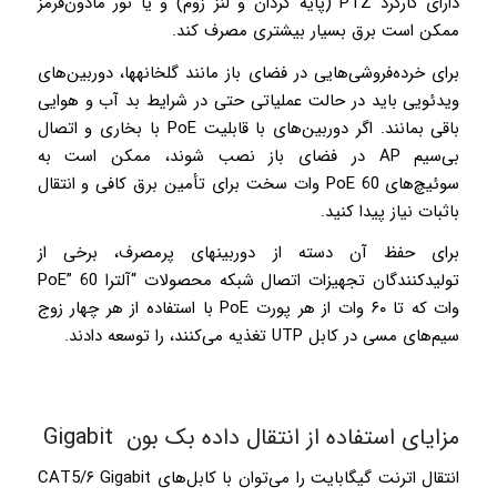
دارای کارکرد PTZ­ (پایه گردان و لنز زوم) و یا نور مادون‌قرمز
ممکن است برق بسیار بیشتری مصرف کند.
برای خرده‌فروشی‌هایی در فضای باز مانند گلخانه­ها، دوربین‌های
ویدئویی باید در حالت عملیاتی حتی در شرایط بد آب و هوایی
باقی بمانند. اگر دوربین‌های با قابلیت PoE با بخاری و اتصال
بی‌سیم AP در فضای باز نصب شوند، ممکن است به
سوئیچ‌های PoE 60 وات سخت برای تأمین برق کافی و انتقال
باثبات نیاز پیدا کنید.
برای حفظ آن دسته از دوربین­های پرمصرف، برخی از
تولیدکنندگان تجهیزات اتصال شبکه محصولات “آلترا PoE” 60
وات که تا ۶۰ وات از هر پورت PoE با استفاده از هر چهار زوج
سیم‌های مسی در کابل UTP تغذیه می‌کنند، را توسعه دادند.
مزایای استفاده از انتقال داده بک بون Gigabit
انتقال اترنت گیگابایت را می‌توان با کابل‌های CAT5­/­۶ Gigabit