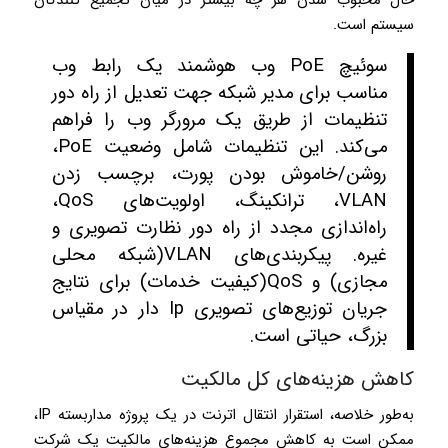
سیستم است.
سوئیچ­ PoE وب هوشمند یک رابط وب
مناسب برای مدیر شبکه جهت تعدیل از راه دور
تنظیمات از طریق یک مرورگر وب را فراهم
می‌کند. این تنظیمات شامل وضعیت PoE،
روشن­/­خاموش بودن پورت، برچسب زدن
VLAN، ترانکینگ، اولویت‌های QoS،
راه‌اندازی مجدد از راه دور نظارت تصویری و
غیره. پیکربندی‌های ­VLAN­(شبکه محلی
مجازی) و QoS­(کیفیت خدمات) برای نتایج
جریان توزیع‌های تصویری Ip دار در مقیاس
بزرگ، حیاتی است.
کاهش هزینه‌های کل مالکیت
به‌طور خلاصه، استقرار انتقال اترنت در یک پروژه مداربسته IP،
ممکن است به کاهش مجموع هزینه‌های مالکیت یک شرکت