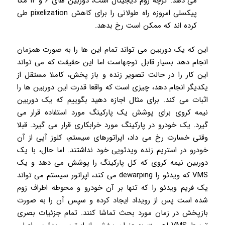
می دهد. گرچه زوم دیجیتال است، دوربین های ۶ و ۱۲ مگا
پیکسلی امروزه راه طولانی را برای کاهش pixelization طی
کرده اند که ممکن است رخ بدهد.
این که یک دوربین می تواند تمام این ها را به صورت همزمان
انجام دهد بسیار قابل توجهاست اما این حقیقت که می تواند
این کار را در حالت تصویر زنده و باز پخش، کاملا مستقل از
یکدیگر انجام دهد، چیزی است که واقعا قدرت این دوربین ها را
اثبات می کند. برای مثال اجازه دهید بگوییم که یک دوربین
نیمه کروی برای پوشش یک پارکینگ مورد استفاده قرار می
گیرد. یک خودرو در پارکینگ مورد خرابکاری قرار می گیرد. قبلا
وقتی خسارت رخ می داد، اپراتورهای سیستم، کلوز آپی از آن
خودرو در استریم زنده ویدئویی خود نداشتند. اما حال، با یک
دوربین نیمه کروی که کل پارکینگ را پوشش می دهد و یک
VMS که ویدئو را dewarping می کند، اپراتور سیستم می تواند
یک فریم ویدئو را که تنها بر آن خودرو و محوطه اطراف زوم
شده است پس از رویداد ایجاد کرده و سپس آن را به صورت
بازپخش در زمان مورد بحث تماشا کنند. تمام جزئیات بصری