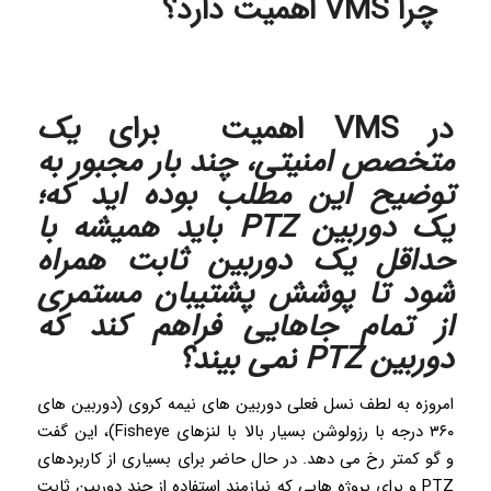
چرا VMS اهمیت دارد؟
در VMS اهمیت برای
یک
متخصص امنیتی، چند بار مجبور به
توضیح این مطلب بوده اید که؛
یک
دوربین PTZ
باید همیشه با
حداقل یک دوربین ثابت همراه
شود تا پوشش پشتیبان مستمری
از تمام جاهایی فراهم کند که
دوربین PTZ نمی بیند؟
امروزه به لطف نسل فعلی دوربین های نیمه کروی‌ (دوربین های
۳۶۰ درجه با رزولوشن بسیار بالا با لنزهای Fisheye)، این گفت
و گو کمتر رخ می دهد. در حال حاضر برای بسیاری از کاربردهای
PTZ و برای پروژه هایی که نیازمند استفاده از چند دوربین ثابت