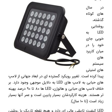
در سال
های کوتاه
گذشته،
روشنایی
LED به
خوبی جای
خود را در
میان کاربرد
های
سیستم
های امنیتی
پیدا کرده است. تغییر رویکرد گسترده ای در ابعاد جهانی از لامپ
های حبابی به لامپ های LED به دلایل موجهی وجود دارد. بر
خلاف لامپ های حبابی و هالوژن، LED ها ۸۰ تا ۹۰ درصد بهینه
تر هستند. هزینه کارکردشان بسیار پایین است و عمر آنها بسیار
زیاد است (تا ۱۰ سال).
LED کیفیت تابشی عالی ای دارد و هیچ نقطه تاریک یا روشنی