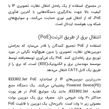
در مجموع، استفاده از یک راه‌حل انتقال نظارت تصویری IP با
کیفیت بالا جهت به‌کارگیری دستگاه‌هایی با آخرین فن­آوری
PoE، که از انتقال فیبر نوری حمایت می‌کنند، و سوئیچ‌های
شبکه وب هوشمند ایدئال است.
انتقال برق از طریق اترنت(PoE)
استفاده از PoE تجمیع کنندگان را قادر می‌سازد که به‌راحتی
دوربین‌های نظارت تصویری را بدون هیچ‌گونه نگرانی در مورد
توزیع برق راه‌اندازی کنند. PoE یک فن‌آوری توسعه‌یافته توسط
موسسه مهندسان برق و الکترونیک­(IEEE) است، که برق را از
طریق یک کابل CAT5 انتقال می‌دهد.
مدرن‌ترین دوربین‌های IP از استاندارد IEEE802.3at PoE
Powered Device­(PD) پشتیبانی می‌کنند. یک دستگاه منبع
تغذیه IEEE802.3at، مانند یک سوئیچ PoE، در هر پورت
حداکثر ۳۰ وات خروجی دارد. مصرف برق یک دوربین بولت
معمولی زیر ۱۰ وات است. بااین‌حال، یک دوربین با قابلیت­ PoE