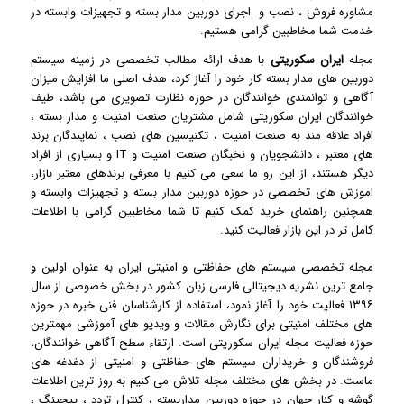
مشاوره فروش ، نصب و اجرای دوربین مدار بسته و تجهیزات وابسته در
خدمت شما مخاطبین گرامی هستیم.
مجله
ایران سکوریتی
با هدف ارائه مطالب تخصصی در زمینه سیستم
دوربین های مدار بسته کار خود را آغاز کرد، هدف اصلی ما افزایش میزان
آگاهی و توانمندی خوانندگان در حوزه نظارت تصویری می باشد، طیف
خوانندگان ایران سکوریتی شامل مشتریان صنعت امنیت و مدار بسته ،
افراد علاقه مند به صنعت امنیت ، تکنیسین های نصب ، نمایندگان برند
های معتبر ، دانشجویان و نخبگان صنعت امنیت و IT و بسیاری از افراد
دیگر هستند، از این رو ما سعی می کنیم با معرفی برندهای معتبر بازار،
اموزش های تخصصی در حوزه دوربین مدار بسته و تجهیزات وابسته و
همچنین راهنمای خرید کمک کنیم تا شما مخاطبین گرامی با اطلاعات
کامل تر در این بازار فعالیت کنید.
مجله تخصصی سیستم های حفاظتی و امنیتی ایران به عنوان اولین و
جامع ترین نشریه دیجیتالی فارسی زبان کشور در بخش خصوصی از سال
۱۳۹۶ فعالیت خود را آغاز نمود، استفاده از کارشناسان فنی خبره در حوزه
های مختلف امنیتی برای نگارش مقالات و ویدیو های آموزشی مهمترین
حوزه فعالیت مجله ایران سکوریتی است. ارتقاء سطح آگاهی خوانندگان،
فروشندگان و خریداران سیستم های حفاظتی و امنیتی از دغدغه های
ماست. در بخش های مختلف مجله تلاش می کنیم به روز ترین اطلاعات
گوشه و کنار جهان در حوزه دوربین مداربسته ، کنترل تردد ، پیجینگ ،