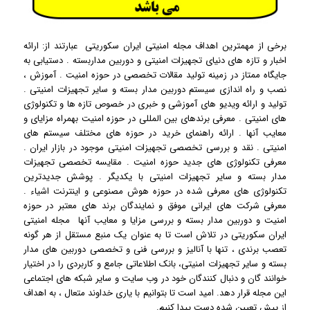
برخی از مهمترین اهداف مجله امنیتی ایران سکوریتی عبارتند از: ارائه
اخبار و تازه های دنیای تجهیزات امنیتی و
دوربین مداربسته
. دستیابی به
جایگاه ممتاز در زمینه تولید مقالات تخصصی در حوزه امنیت . آموزش ،
نصب و راه اندازی سیستم
دوربین مدار بسته
و سایر تجهیزات امنیتی .
تولید و ارائه ویدیو های آموزشی و خبری در خصوص تازه ها و تکنولوژی
های امنیتی . معرفی برندهای بین المللی در حوزه امنیت بهمراه مزایای و
معایب آنها . ارائه راهنمای خرید در حوزه های مختلف سیستم های
امنیتی . نقد و بررسی تخصصی تجهیزات امنیتی موجود در بازار ایران .
معرفی تکنولوژی های جدید حوزه امنیت . مقایسه تخصصی تجهیزات
مدار بسته و سایر تجهیزات امنیتی با یکدیگر . پوشش جدیدترین
تکنولوژی های معرفی شده در حوزه هوش مصنوعی و اینترنت اشیاء .
معرفی شرکت های ایرانی موفق و نمایندگان برند های معتبر در حوزه
امنیت و دوربین مدار بسته و بررسی مزایا و معایب آنها مجله امنیتی
ایران سکوریتی در تلاش است تا به عنوان یک منبع مستقل از هر گونه
تعصب برندی ، تنها با آنالیز و بررسی فنی و تخصصی دوربین های مدار
بسته و سایر تجهیزات امنیتی، بانک اطلاعاتی جامع و کاربردی را در اختیار
خوانند گان و دنبال کنندگان خود در وب سایت و سایر شبکه های اجتماعی
این مجله قرار دهد. امید است تا بتوانیم با یاری خداوند متعال ، به اهداف
از پیش تعیین شده دست پیدا کنیم.