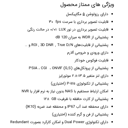
ویژگی های ممتاز محصول
دارای رزولوشن
۵
مگاپیکسل
قابلیت تصویر برداری با سرعت ۳۰
fps
o
قابلیت تصویر برداری در نور ۰/۰۱
LUX در حالت رنگی
o
پشتیبانی از WDR به میزان 120 dB
پشتیبانی از قابلیت‌های True D/N ,
و
ROI , 3D DNR و …
دارای ورودی و خروجی آلارم
قابلیت فوکوس خودکار
پشتیبانی از پروتکل‌های (ONVIF (G,S ،
و
PSIA ، CGI
دارای لنز متغیر ۱۳.۵-۲.۸ موتورایز
پشتیبانی از تکنولوژی P-Iris (اختیاری)
امکان ارتباط مستقیم با NAS بدون نیاز به نرم افزار یا NVR
پشتیبانی از کارت حافظه با ظرفیت ۱۲۸
GB
o
دارای محفظه ضد آب IP67 و محفظه ضد ضربه (IK10)
پشتیبانی از فن و گرم کننده (اختیاری)
دارای تکنولوژی Dual Power و امکان کارکرد بصورت Redundant